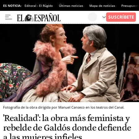
ES NOTICIA:
Editoral - El Rúgido
Últimas noticias
Mapa de noticias
Presupuest
Fotografía de la obra dirigida por Manuel Canseco en los teatros del Canal.
'Realidad': la obra más feminista y
rebelde de Galdós donde defiende
a las mujeres infieles