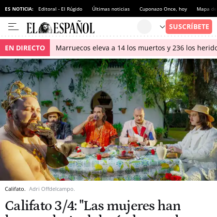
ES NOTICIA:
Editoral - El Rúgido
Últimas noticias
Cuponazo Once, hoy
Mapa de 
EN DIRECTO
Marruecos eleva a 14 los muertos y 236 los herido
Califato.
Adri Offdelcampo.
Califato 3/4: "Las mujeres han