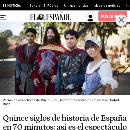
ES NOTICIA:
Editoral - El Rúgido
Últimas noticias
Mapa de noticias
Fa
Varios de los actores de Puy du Fou, momentos antes de un ensayo.
Isabel
Roso
Quince siglos de historia de España
en 70 minutos: así es el espectáculo