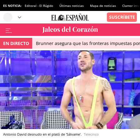
ES NOTICIA:
Editoral - El Rúgido
Últimas noticias
Mapa de noticias
Clamor inte
EN DIRECTO
Brunner asegura que las fronteras impuestas por I
Antonio David desnudo en el plató de 'Sálvame'.
Telecinco