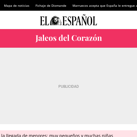
Mapa de noticias
Fichaje de Diomande
Marruecos acepta que España le entregue 
n la llegada de menores: muy pequeños y muchas niñas