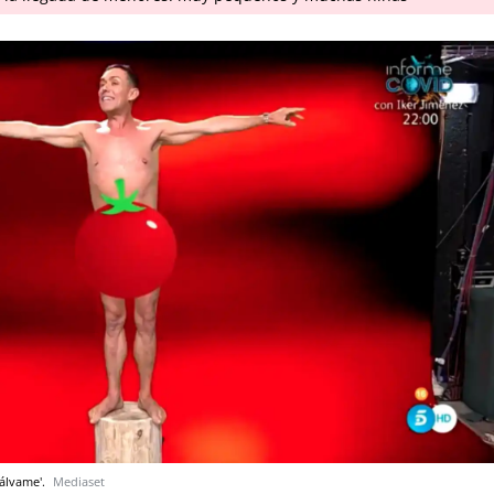
Sálvame'.
Mediaset