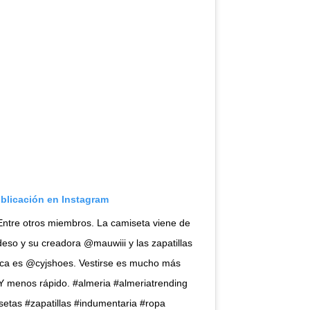
ublicación en Instagram
 Entre otros miembros. La camiseta viene de
eso y su creadora @mauwiii y las zapatillas
ca es @cyjshoes. Vestirse es mucho más
Y menos rápido. #almeria #almeriatrending
etas #zapatillas #indumentaria #ropa