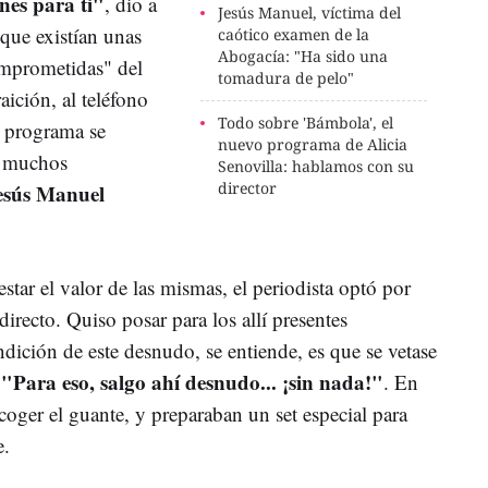
es para ti"
, dio a
Jesús Manuel, víctima del
 que existían unas
caótico examen de la
Abogacía: "Ha sido una
omprometidas" del
tomadura de pelo"
aición, al teléfono
Todo sobre 'Bámbola', el
l programa se
nuevo programa de Alicia
o muchos
Senovilla: hablamos con su
director
esús Manuel
estar el valor de las mismas, el periodista optó por
irecto. Quiso posar para los allí presentes
ción de este desnudo, se entiende, es que se vetase
"Para eso, salgo ahí desnudo... ¡sin nada!"
. En
ger el guante, y preparaban un set especial para
de.