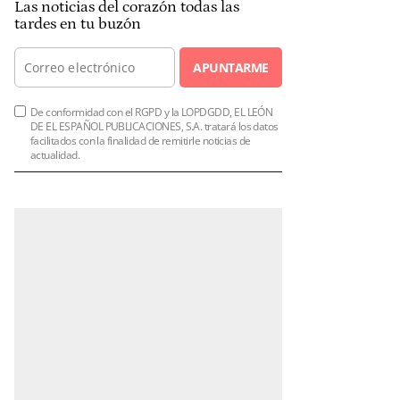
Las noticias del corazón todas las
tardes en tu buzón
APUNTARME
De conformidad con el RGPD y la LOPDGDD, EL LEÓN
DE EL ESPAÑOL PUBLICACIONES, S.A. tratará los datos
facilitados con la finalidad de remitirle noticias de
actualidad.