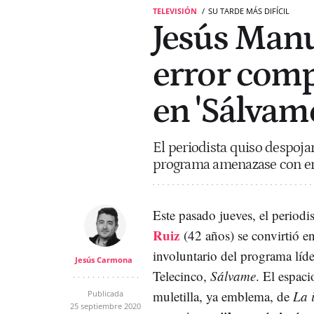
TELEVISIÓN
SU TARDE MÁS DIFÍCIL
Jesús Manu
error com
en 'Sálvame
El periodista quiso despoja
programa amenazase con emi
Este pasado jueves, el periodi
Ruiz
(42 años) se convirtió en
involuntario del programa líde
Jesús Carmona
Telecinco,
Sálvame
. El espaci
muletilla, ya emblema, de
La i
Publicada
25 septiembre 2020