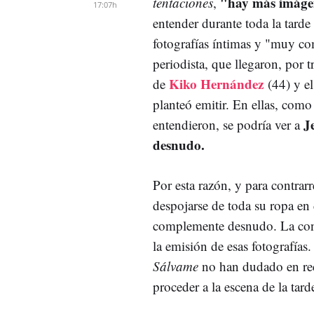
"hay más imágen
tentaciones
,
17:07h
entender durante toda la tarde
fotografías íntimas y "muy c
periodista, que llegaron, por tr
Kiko Hernández
de
(44) y e
planteó emitir. En ellas, com
J
entendieron, se podría ver a
desnudo.
Por esta razón, y para contrarr
despojarse de toda su ropa en d
complemente desnudo. La condi
la emisión de esas fotografías.
Sálvame
no han dudado en reco
proceder a la escena de la tar