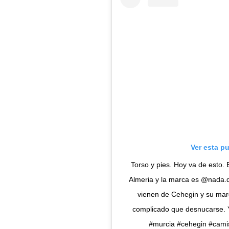
Ver esta p
Torso y pies. Hoy va de esto.
Almeria y la marca es @nada.d
vienen de Cehegin y su mar
complicado que desnucarse. 
#murcia #cehegin #camis