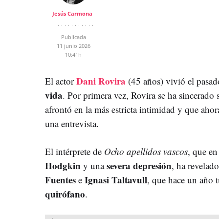
Jesús Carmona
Publicada
11 junio 2026
10:41h
Dani Rovira
El actor
(45 años) vivió el pasa
vida
. Por primera vez, Rovira se ha sincerado
afrontó en la más estricta intimidad y que ahor
una entrevista.
El intérprete de
Ocho apellidos vascos
, que e
Hodgkin
severa depresión
y una
, ha revelad
Fuentes
Ignasi Taltavull
e
, que hace un año t
quirófano
.