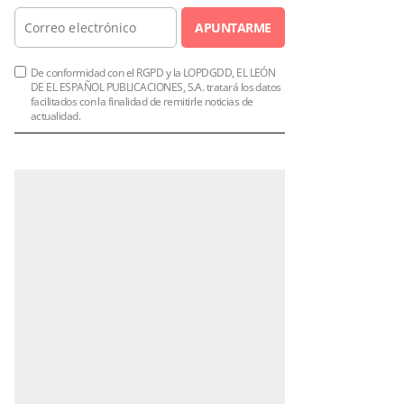
APUNTARME
De conformidad con el RGPD y la LOPDGDD, EL LEÓN
DE EL ESPAÑOL PUBLICACIONES, S.A. tratará los datos
facilitados con la finalidad de remitirle noticias de
actualidad.