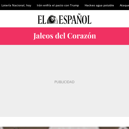
Lotería Nacional, hoy
Irán enfría el pacto con Trump
Hackeo agua potable
Ataque