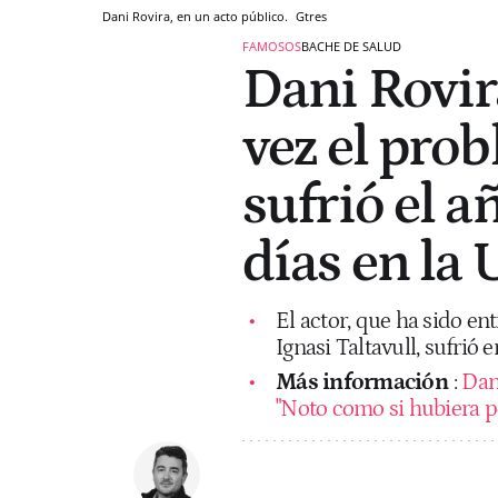
Dani Rovira, en un acto público.
Gtres
FAMOSOS
BACHE DE SALUD
Dani Rovir
vez el pro
sufrió el a
días en la 
El actor, que ha sido en
Ignasi Taltavull, sufrió
Más información
:
Dan
"Noto como si hubiera pe