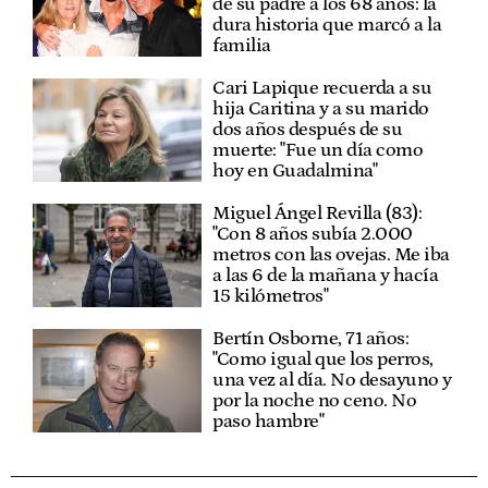
de su padre a los 68 años: la
dura historia que marcó a la
familia
Cari Lapique recuerda a su
hija Caritina y a su marido
dos años después de su
muerte: "Fue un día como
hoy en Guadalmina"
Miguel Ángel Revilla (83):
"Con 8 años subía 2.000
metros con las ovejas. Me iba
a las 6 de la mañana y hacía
15 kilómetros"
Bertín Osborne, 71 años:
"Como igual que los perros,
una vez al día. No desayuno y
por la noche no ceno. No
paso hambre"