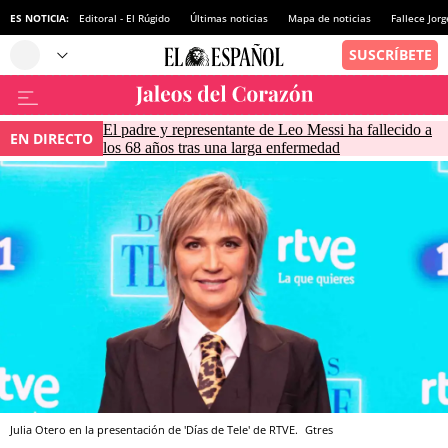
ES NOTICIA:
Editoral - El Rúgido
Últimas noticias
Mapa de noticias
Fallece Jor
El padre y representante de Leo Messi ha fallecido a
EN DIRECTO
los 68 años tras una larga enfermedad
Julia Otero en la presentación de 'Días de Tele' de RTVE.
Gtres