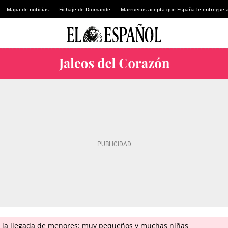
Mapa de noticias
Fichaje de Diomande
Marruecos acepta que España le entregue 
n la llegada de menores: muy pequeños y muchas niñas