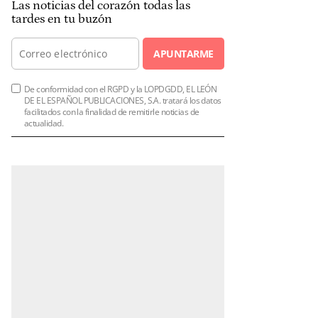
Las noticias del corazón todas las
tardes en tu buzón
APUNTARME
De conformidad con el RGPD y la LOPDGDD, EL LEÓN
DE EL ESPAÑOL PUBLICACIONES, S.A. tratará los datos
facilitados con la finalidad de remitirle noticias de
actualidad.