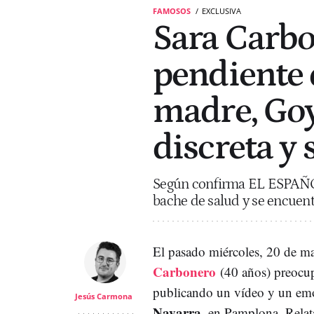
FAMOSOS
EXCLUSIVA
Sara Carbo
pendiente 
madre, Goy
discreta y 
Según confirma EL ESPAÑOL,
bache de salud y se encuent
El pasado miércoles, 20 de ma
Carbonero
(40 años) preocup
publicando un vídeo y un emo
Jesús Carmona
Navarra
, en Pamplona. Relat