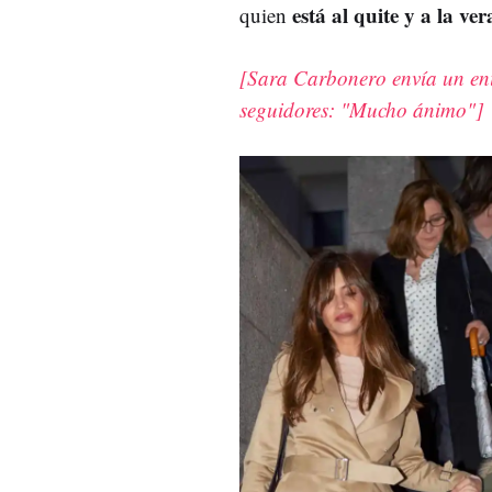
está al quite y a la ve
quien
[Sara Carbonero envía un eni
seguidores: "Mucho ánimo"]