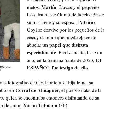
Martín
Lucas
nietos,
,
y el pequeño
Leo
, fruto éste último de la relación de
Patricio
su hija Irene y su esposo,
.
Goyi se desvive por los pequeños de la
casa y siempre que puede ejerce de
un papel que disfruta
abuela:
especialmente
. Precisamente, hace un
EL
año, en la Semana Santa de 2023,
ESPAÑOL fue testigo de ello
.
tografía
s
nas fotografías de Goyi junto a su hija Irene, su
Corral de Almaguer
ambos en
, el pueblo natal de la
ro, quien se encontraba entonces disfrutando de su
Nacho Taboada
zón de amor,
(36).