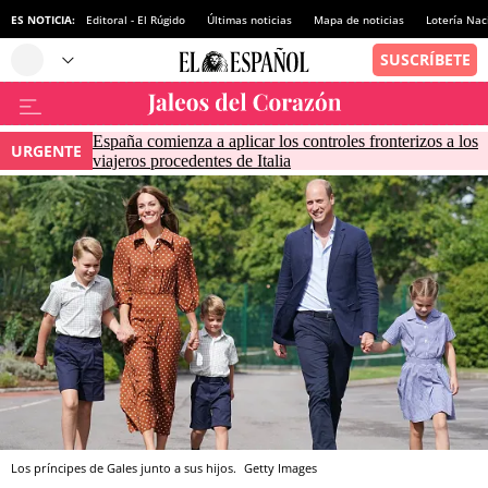
ES NOTICIA:
Editoral - El Rúgido
Últimas noticias
Mapa de noticias
Lotería Nac
España comienza a aplicar los controles fronterizos a los
URGENTE
viajeros procedentes de Italia
Los príncipes de Gales junto a sus hijos.
Getty Images