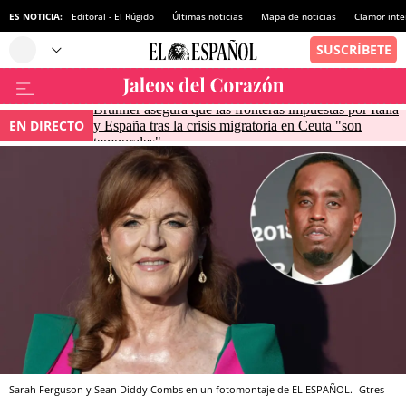
ES NOTICIA:
Editoral - El Rúgido
Últimas noticias
Mapa de noticias
Clamor inte
Brunner asegura que las fronteras impuestas por Italia
EN DIRECTO
y España tras la crisis migratoria en Ceuta "son
temporales"
Sarah Ferguson y Sean Diddy Combs en un fotomontaje de EL ESPAÑOL.
Gtres