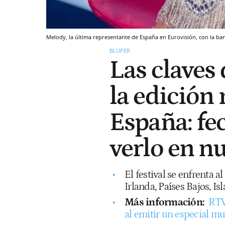
Melody, la última representante de España en Eurovisión, con la ba
BLUPER
Las claves
la edición 
España: fe
verlo en nu
El festival se enfrenta a
Irlanda, Países Bajos, Is
Más información:
RTV
al emitir un especial m