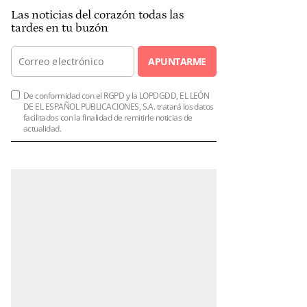
Las noticias del corazón todas las
tardes en tu buzón
APUNTARME
De conformidad con el RGPD y la LOPDGDD, EL LEÓN
DE EL ESPAÑOL PUBLICACIONES, S.A. tratará los datos
facilitados con la finalidad de remitirle noticias de
actualidad.