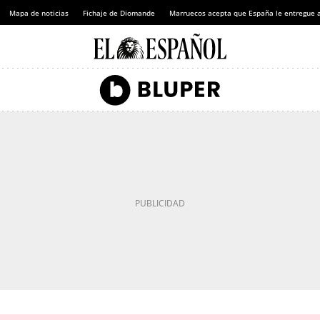
Mapa de noticias
Fichaje de Diomande
Marruecos acepta que España le entregue 