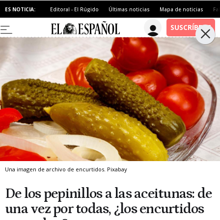
ES NOTICIA:
Editoral - El Rúgido
Últimas noticias
Mapa de noticias
Fa
Una imagen de archivo de encurtidos.
Pixabay
De los pepinillos a las aceitunas: de
una vez por todas, ¿los encurtidos