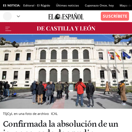
ES NOTICIA:
Editoral - El Rúgido
Últimas noticias
Cuponazo Once, hoy
Mapa de 
TSJCyL en una foto de archivo
ICAL
Confirmada la absolución de un