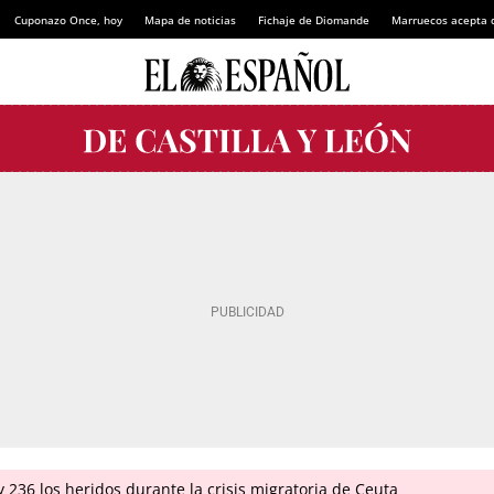
Cuponazo Once, hoy
Mapa de noticias
Fichaje de Diomande
Marruecos acepta 
 236 los heridos durante la crisis migratoria de Ceuta