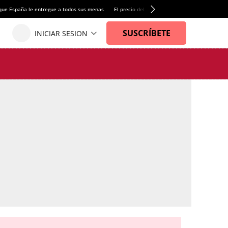
que España le entregue a todos sus menas
El precio del alquiler de vivienda baja por pri