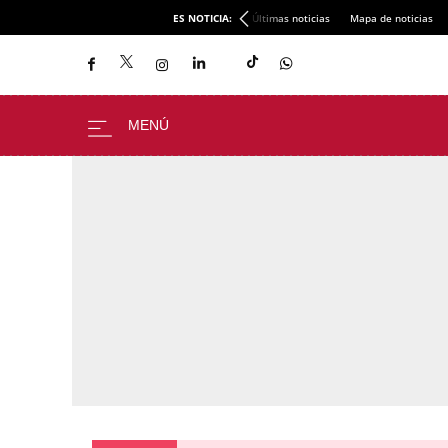
ES NOTICIA:
Últimas noticias
Mapa de noticias