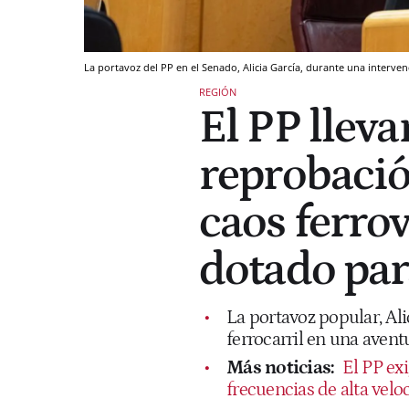
La portavoz del PP en el Senado, Alicia García, durante una interve
REGIÓN
El PP lleva
reprobació
caos ferrov
dotado para
La portavoz popular, Ali
ferrocarril en una aven
Más noticias:
El PP ex
frecuencias de alta velo