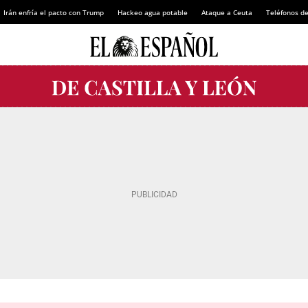
Irán enfría el pacto con Trump
Hackeo agua potable
Ataque a Ceuta
Teléfonos d