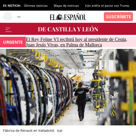
ES NOTICIA:
Últimas noticias
Mapa de noticias
Irán enfría el pacto con Trump
El Rey Felipe VI recibirá hoy al presidente de Ceuta,
URGENTE
Juan Jesús Vivas, en Palma de Mallorca
Fábrica de Renault en Valladolid.
Ical