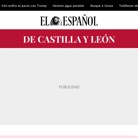
Irán enfría el pacto con Trump
Hackeo agua potable
Ataque a Ceuta
Teléfonos d