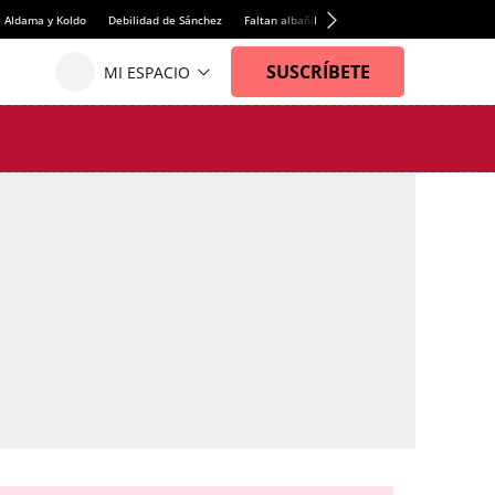
e Aldama y Koldo
Debilidad de Sánchez
Faltan albañiles
Rentabilidad de la viviend