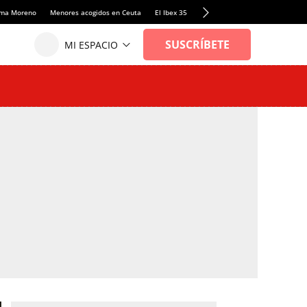
anma Moreno
Menores acogidos en Ceuta
El Ibex 35
Llamadas de alerta Sánchez