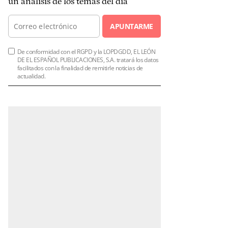
un análisis de los temas del día
APUNTARME
De conformidad con el RGPD y la LOPDGDD, EL LEÓN
DE EL ESPAÑOL PUBLICACIONES, S.A. tratará los datos
facilitados con la finalidad de remitirle noticias de
actualidad.