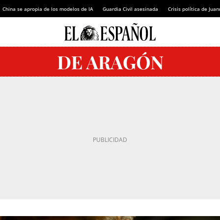
China se apropia de los modelos de IA
Guardia Civil asesinada
Crisis política de Ju