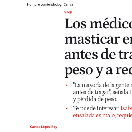
Hombre comiendo.jpg
Canva
VIVIR
Los médico
masticar e
antes de tr
peso y a re
"La mayoría de la gente
antes de tragar", señal
y pérdida de peso.
Te puede interesar:
Isab
ensalada es malo, requi
Carlos López Roy