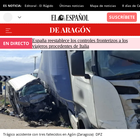
ES NOTICIA:
Editoral - El Rúgido
Últimas noticias
Mapa de noticias
8 días de C
España reestablece los controles fronterizos a los
EN DIRECTO
viajeros procedentes de Italia
Trágico accidente con tres fallecidos en Agón (Zaragoza)
DPZ