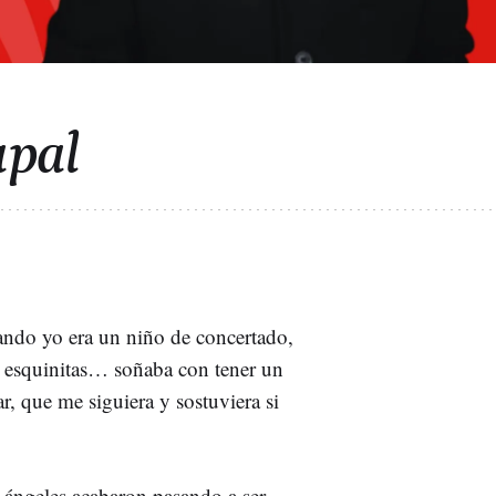
apal
ndo yo era un niño de concertado,
ro esquinitas… soñaba con tener un
r, que me siguiera y sostuviera si
 ángeles acabaron pasando a ser