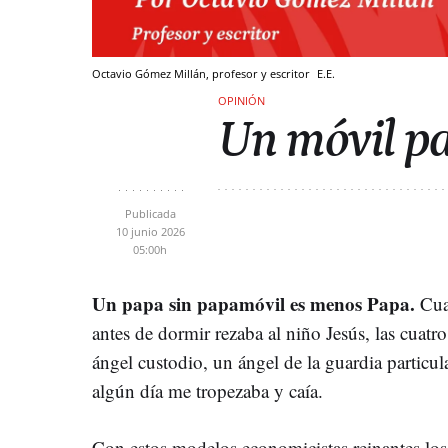
Octavio Gómez Millán, profesor y escritor
E.E.
OPINIÓN
Un móvil p
Publicada
10 junio 2026
05:00h
Un papa sin papamóvil es menos Papa.
Cua
antes de dormir rezaba al niño Jesús, las cuat
ángel custodio, un ángel de la guardia particula
algún día me tropezaba y caía.
Con estos modelos economicistas reinantes los