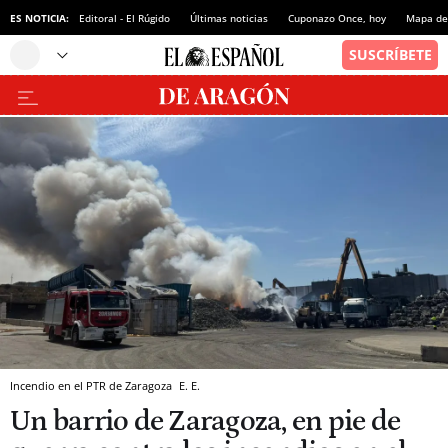
ES NOTICIA:
Editoral - El Rúgido
Últimas noticias
Cuponazo Once, hoy
Mapa de 
Incendio en el PTR de Zaragoza
E. E.
Un barrio de Zaragoza, en pie de