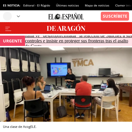
ES NOTICIA:
Editoral - El Rúgido
Últimas noticias
Mapa de noticias
Clamor inte
Italia ve "desproporcionada" la reacción de Sánchez a sus
URGENTE
controles e insiste en proteger sus fronteras tras el asalto
de Ceuta
Una clase de AcogELE.