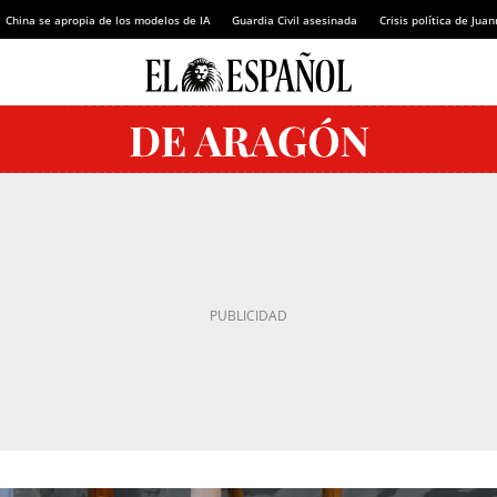
China se apropia de los modelos de IA
Guardia Civil asesinada
Crisis política de Ju