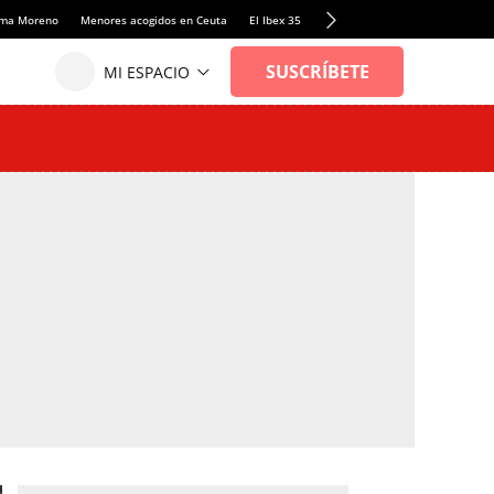
anma Moreno
Menores acogidos en Ceuta
El Ibex 35
Llamadas de alerta Sánchez