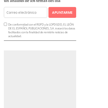
un análisis de los temas del día
APUNTARME
De conformidad con el RGPD y la LOPDGDD, EL LEÓN
DE EL ESPAÑOL PUBLICACIONES, S.A. tratará los datos
facilitados con la finalidad de remitirle noticias de
actualidad.