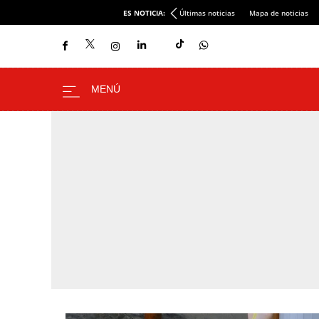
ES NOTICIA:
Últimas noticias
Mapa de noticias