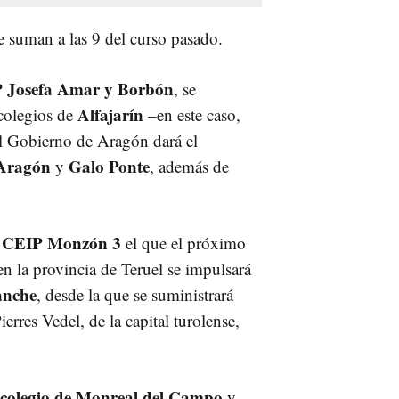
se suman a las 9 del curso pasado.
 Josefa Amar y Borbón
, se
Alfajarín
colegios de
–en este caso,
el Gobierno de Aragón dará el
e Aragón
Galo Ponte
y
, además de
CEIP Monzón 3
l
el que el próximo
en la provincia de Teruel se impulsará
anche
, desde la que se suministrará
erres Vedel, de la capital turolense,
colegio de Monreal del Campo
y