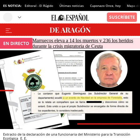
ES NOTICIA:
Editoral - El Rúgido
Últimas noticias
Cuponazo Once, hoy
Mapa de 
Marruecos eleva a 14 los muertos y 236 los heridos
EN DIRECTO
durante la crisis migratoria de Ceuta
Extracto de la declaración de una funcionaria del Ministerio para la Transición
Ecológica
E. E.