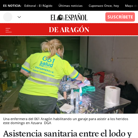
ES NOTICIA:
Editoral - El Rúgido
Últimas noticias
Cuponazo Once, hoy
Mapa de 
Una enfermera del 061 Aragón habilitando un garaje para asistir a los heridos
este domingo en Azuara
DGA
Asistencia sanitaria entre el lodo y