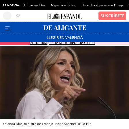
ES NOTICIA:
Últimas noticias
Mapa de noticias
Irán enfría el pacto con Trump
Vivas pide en la comisión de Interior de la Eurocámara
LLEGIR EN VALENCIÀ
EN DIRECTO
el "blindaje" de la frontera de Ceuta
Yolanda Díaz, ministra de Trabajo
Borja Sánchez-Trillo
EFE