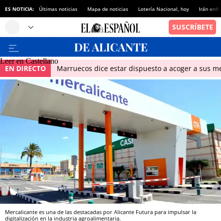
ES NOTICIA:
Últimas noticias
Mapa de noticias
Lotería Nacional, hoy
Irán enfr
Leer en Castellano
EN DIRECTO
Marruecos dice estar dispuesto a acoger a sus me
Mercalicante es una de las destacadas por Alicante Futura para impulsar la
digitalización en la industria agroalimentaria.