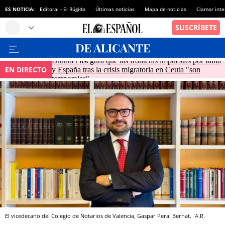
ES NOTICIA:
Editoral - El Rúgido
Últimas noticias
Mapa de noticias
Clamor inte
Brunner asegura que las fronteras impuestas por Italia
EN DIRECTO
y España tras la crisis migratoria en Ceuta "son
temporales"
El vicedecano del Colegio de Notarios de Valencia, Gaspar Peral Bernat.
A.R.