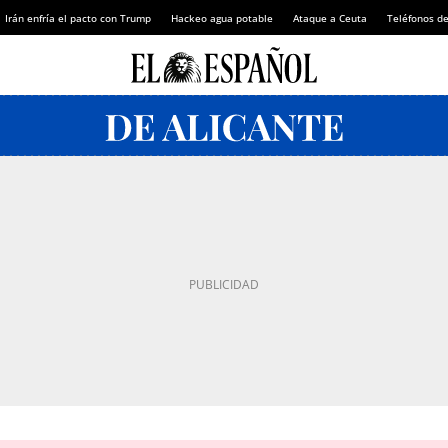
Irán enfría el pacto con Trump
Hackeo agua potable
Ataque a Ceuta
Teléfonos d