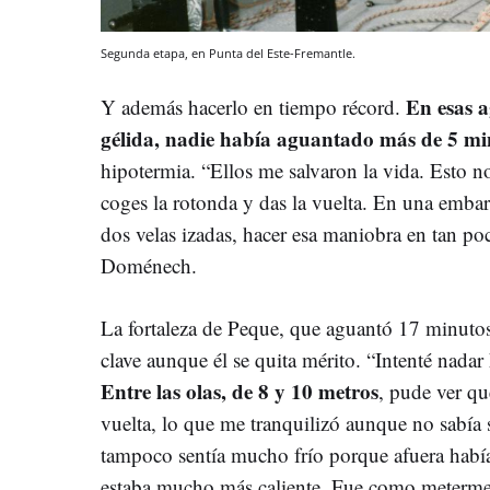
Segunda etapa, en Punta del Este-Fremantle.
En esas a
Y además hacerlo en tiempo récord.
gélida, nadie había aguantado más de 5 mi
hipotermia. “Ellos me salvaron la vida. Esto 
coges la rotonda y das la vuelta. En una embarc
dos velas izadas, hacer esa maniobra en tan po
Doménech.
La fortaleza de Peque, que aguantó 17 minutos
clave aunque él se quita mérito. “Intenté nadar 
Entre las olas, de 8 y 10 metros
, pude ver q
vuelta, lo que me tranquilizó aunque no sabía 
tampoco sentía mucho frío porque afuera había
estaba mucho más caliente. Fue como meterme 