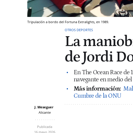
Tripulación a bordo del Fortuna Extralights, en 1989.
OTROS DEPORTES
La maniobr
de Jordi 
En The Ocean Race de 19
navegante en medio del 
Más información:
Mali
Cumbre de la ONU
J. Meseguer
Alicante
Publicada
16 mayo 2026