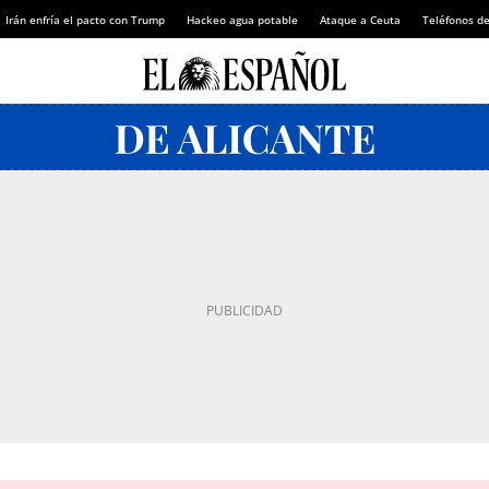
Irán enfría el pacto con Trump
Hackeo agua potable
Ataque a Ceuta
Teléfonos d