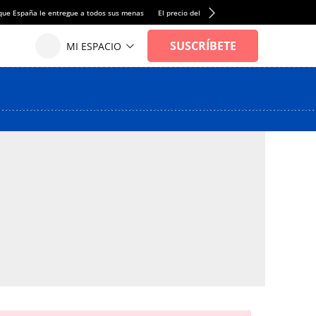
que España le entregue a todos sus menas
El precio del alquiler de vivienda baja por pri