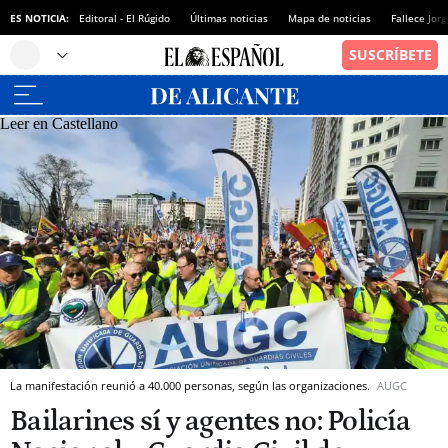
ES NOTICIA:
Editoral - El Rúgido
Últimas noticias
Mapa de noticias
Fallece Jor
Leer en Castellano
La manifestación reunió a 40.000 personas, según las organizaciones.
AUGC
Bailarines sí y agentes no: Policía