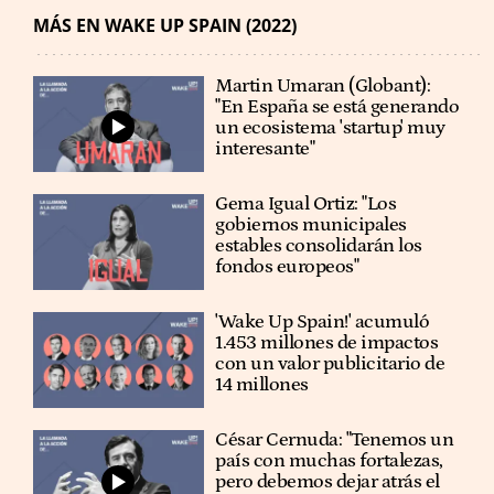
MÁS EN WAKE UP SPAIN (2022)
Martin Umaran (Globant):
"En España se está generando
un ecosistema 'startup' muy
interesante"
Gema Igual Ortiz: "Los
gobiernos municipales
estables consolidarán los
fondos europeos"
'Wake Up Spain!' acumuló
1.453 millones de impactos
con un valor publicitario de
14 millones
César Cernuda: "Tenemos un
país con muchas fortalezas,
pero debemos dejar atrás el