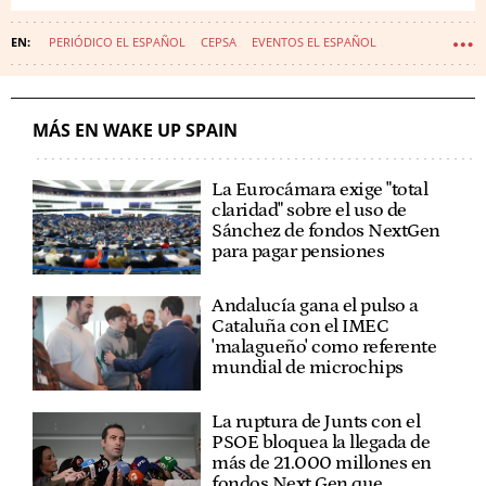
PERIÓDICO EL ESPAÑOL
CEPSA
EVENTOS EL ESPAÑOL
WAKE UP SPAIN
FORO ECONÓMICO ESPAÑOL
WAKE UP SPAIN (2022)
WAKE UP - LA MOVIOLA
MÁS EN WAKE UP SPAIN
La Eurocámara exige "total
claridad" sobre el uso de
Sánchez de fondos NextGen
para pagar pensiones
Andalucía gana el pulso a
Cataluña con el IMEC
'malagueño' como referente
mundial de microchips
La ruptura de Junts con el
PSOE bloquea la llegada de
más de 21.000 millones en
fondos Next Gen que