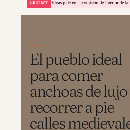
URGENTE
Vivas pide en la comisión de Interior de la
DESTINOS
El pueblo ideal
para comer
anchoas de lujo
recorrer a pie
calles medievale