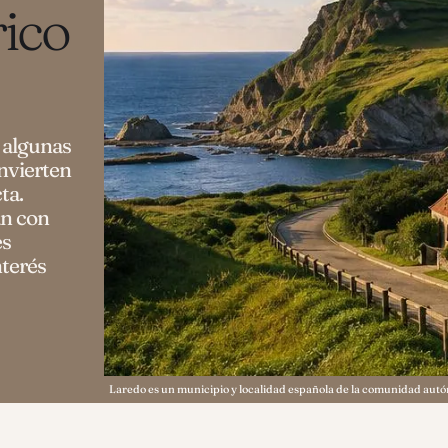
ico
y algunas
nvierten
ta.
án con
es
nterés
Laredo es un municipio y localidad española de la comunidad aut