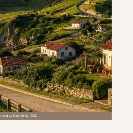
ónoma de Cantabria.
E.E.