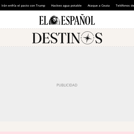
Irán enfría el pacto con Trump
Hackeo agua potable
Ataque a Ceuta
Teléfonos d