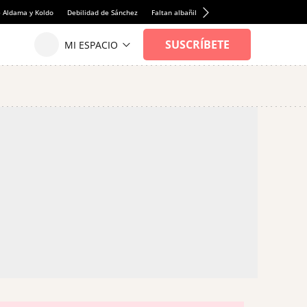
e Aldama y Koldo
Debilidad de Sánchez
Faltan albañiles
Rentabilidad de la viviend