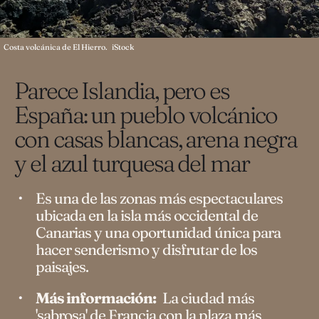
Costa volcánica de El Hierro.
iStock
Parece Islandia, pero es
España: un pueblo volcánico
con casas blancas, arena negra
y el azul turquesa del mar
Es una de las zonas más espectaculares
ubicada en la isla más occidental de
Canarias y una oportunidad única para
hacer senderismo y disfrutar de los
paisajes.
Más información:
La ciudad más
'sabrosa' de Francia con la plaza más