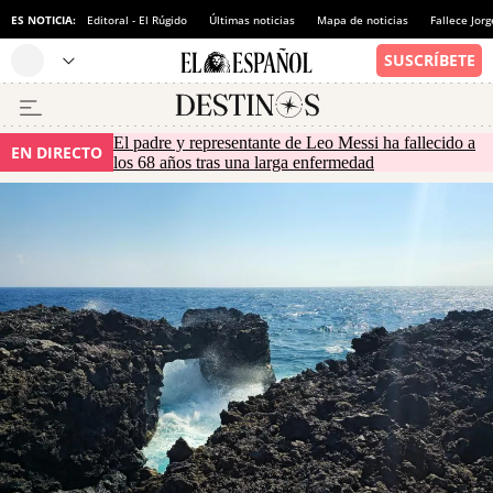
ES NOTICIA:
Editoral - El Rúgido
Últimas noticias
Mapa de noticias
Fallece Jor
El padre y representante de Leo Messi ha fallecido a
EN DIRECTO
los 68 años tras una larga enfermedad