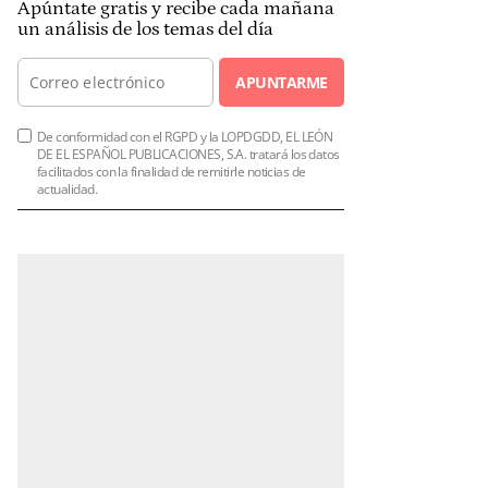
Apúntate gratis y recibe cada mañana
un análisis de los temas del día
APUNTARME
De conformidad con el RGPD y la LOPDGDD, EL LEÓN
DE EL ESPAÑOL PUBLICACIONES, S.A. tratará los datos
facilitados con la finalidad de remitirle noticias de
actualidad.