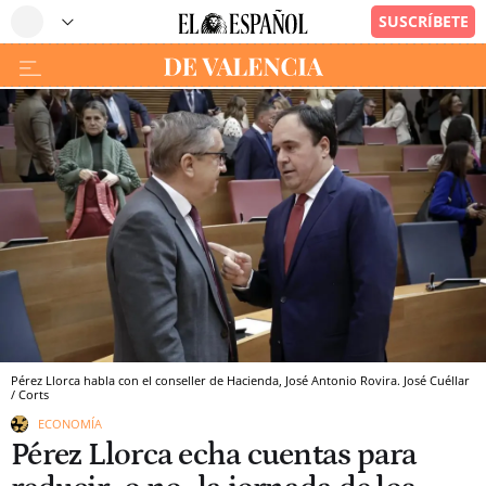
Pérez Llorca habla con el conseller de Hacienda, José Antonio Rovira. José Cuéllar
/ Corts
ECONOMÍA
Pérez Llorca echa cuentas para