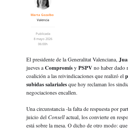
Marta Gozalbo
Valencia
Publicada
8 mayo 2026
06:00h
Jua
El presidente de la Generalitat Valenciana,
Compromís
PSPV
jueves a
y
no haber dado r
p
coalición a las reivindicaciones que realizó el
subidas salariales
que hoy reclaman los sindi
negociaciones encallen.
Una circunstancia -la falta de respuesta por par
juicio del
Consell
actual, los convierte en res
está sobre la mesa. O dicho de otro modo: que