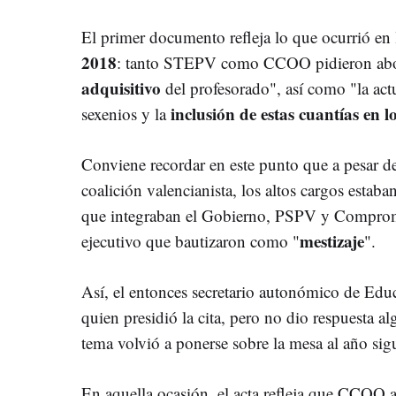
El primer documento refleja lo que ocurrió en
2018
: tanto STEPV como CCOO pidieron abor
adquisitivo
del profesorado", así como "la ac
inclusión de estas cuantías en l
sexenios y la
Conviene recordar en este punto que a pesar de 
coalición valencianista, los altos cargos estaba
que integraban el Gobierno, PSPV y Compromí
mestizaje
ejecutivo que bautizaron como "
".
Así, el entonces secretario autonómico de Edu
quien presidió la cita, pero no dio respuesta al
tema volvió a ponerse sobre la mesa al año sig
En aquella ocasión, el acta refleja que CCOO a