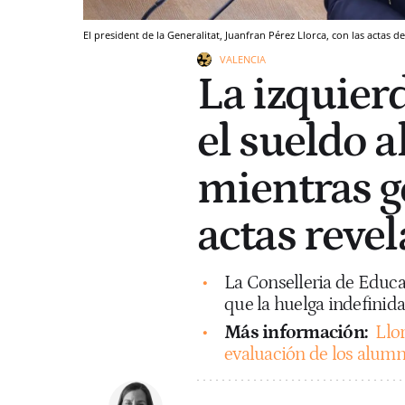
El president de la Generalitat, Juanfran Pérez Llorca, con las actas d
VALENCIA
La izquier
el sueldo a
mientras g
actas reve
La Conselleria de Educac
que la huelga indefinid
Más información:
Llor
evaluación de los alumno