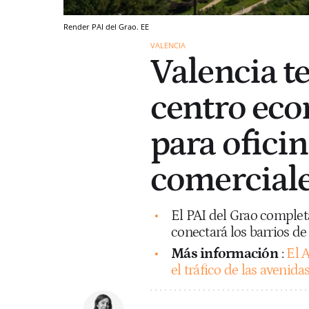
Render PAI del Grao. EE
VALENCIA
Valencia t
centro eco
para oficin
comerciale
El PAI del Grao completa
conectará los barrios de
Más información
:
El 
el tráfico de las avenid