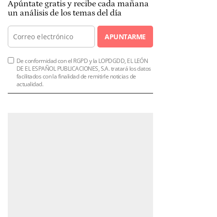
Apúntate gratis y recibe cada mañana
un análisis de los temas del día
APUNTARME
De conformidad con el RGPD y la LOPDGDD, EL LEÓN
DE EL ESPAÑOL PUBLICACIONES, S.A. tratará los datos
facilitados con la finalidad de remitirle noticias de
actualidad.