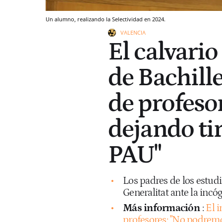
Un alumno, realizando la Selectividad en 2024.
VALENCIA
El calvario
de Bachille
de profesor
dejando ti
PAU"
Los padres de los estudia
Generalitat ante la incó
Más información
:
El 
profesores: "No podremo