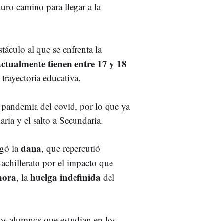
uro camino para llegar a la
táculo al que se enfrenta la
actualmente tienen entre 17 y 18
trayectoria educativa.
 pandemia del covid, por lo que ya
ria y el salto a Secundaria.
dana
egó la
, que repercutió
achillerato por el impacto que
hora
huelga indefinida
, la
del
los alumnos que estudian en los