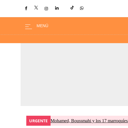
URGENTE
Mohamed, Boussmahi y los 17 marroquíes d