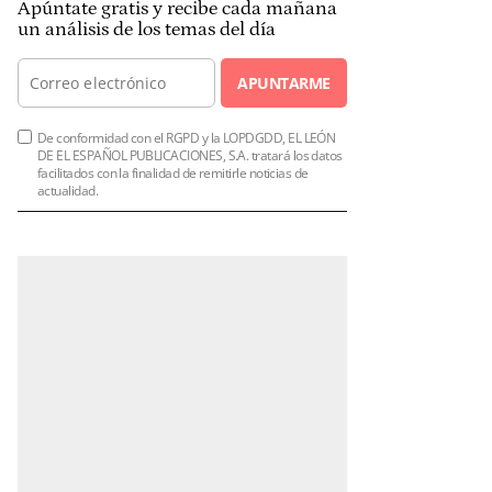
Apúntate gratis y recibe cada mañana
un análisis de los temas del día
APUNTARME
De conformidad con el RGPD y la LOPDGDD, EL LEÓN
DE EL ESPAÑOL PUBLICACIONES, S.A. tratará los datos
facilitados con la finalidad de remitirle noticias de
actualidad.