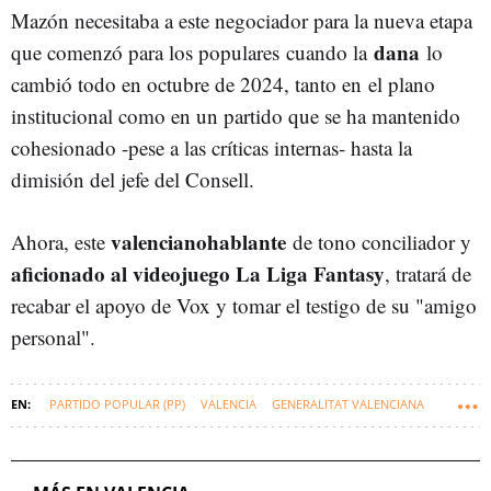
Mazón necesitaba a este negociador para la nueva etapa
dana
que comenzó para los populares cuando la
lo
cambió todo en octubre de 2024, tanto en
el plano
institucional como en un partido que se ha mantenido
cohesionado -pese a las críticas internas- hasta la
dimisión del jefe del Consell.
valencianohablante
Ahora, este
de tono conciliador y
aficionado al videojuego La Liga Fantasy
, tratará de
recabar el apoyo de Vox y tomar el testigo de su "amigo
personal".
PARTIDO POPULAR (PP)
VALENCIA
GENERALITAT VALENCIANA
COMUNIDAD VALENCIANA
ALBERTO NÚÑEZ FEIJÓO
DANA
CARLOS MAZÓN
PARTIDO POPULAR C. VALENCIANA - PPCV