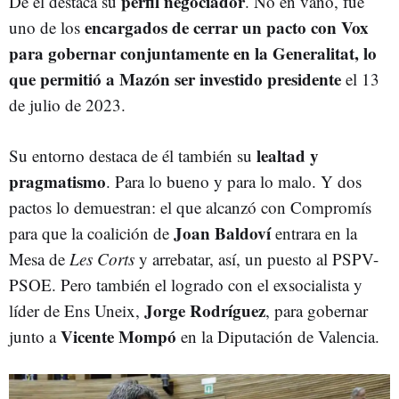
perfil negociador
De él destaca su
. No en vano, fue
encargados de cerrar un pacto con Vox
uno de los
para gobernar conjuntamente en la Generalitat, lo
que permitió a Mazón ser investido presidente
el 13
de julio de 2023.
lealtad y
Su entorno destaca de él también su
pragmatismo
. Para lo bueno y para lo malo. Y dos
pactos lo demuestran: el que alcanzó con Compromís
Joan Baldoví
para que la coalición de
entrara en la
Mesa de
Les Corts
y arrebatar, así, un puesto al PSPV-
PSOE. Pero también el logrado con el exsocialista y
Jorge Rodríguez
líder de Ens Uneix,
, para gobernar
Vicente Mompó
junto a
en la Diputación de Valencia.