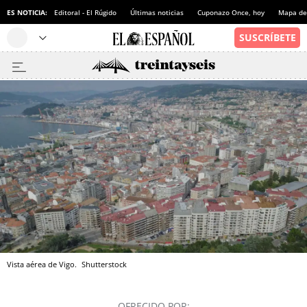
ES NOTICIA:
Editoral - El Rúgido
Últimas noticias
Cuponazo Once, hoy
Mapa de 
Vista aérea de Vigo.
Shutterstock
OFRECIDO POR: