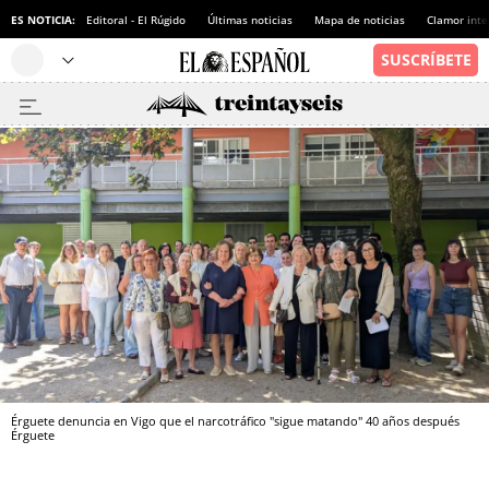
ES NOTICIA:
Editoral - El Rúgido
Últimas noticias
Mapa de noticias
Clamor inte
Érguete denuncia en Vigo que el narcotráfico "sigue matando" 40 años después
Érguete