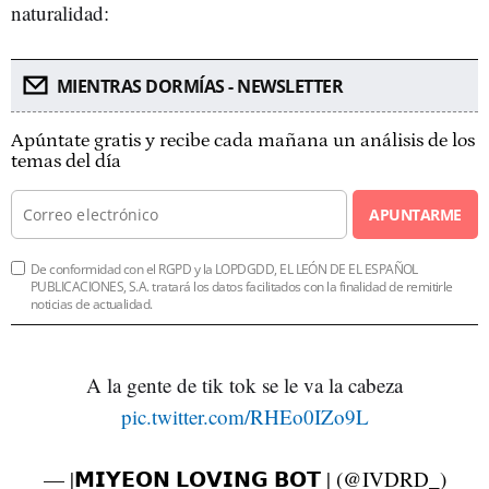
naturalidad:
MIENTRAS DORMÍAS - NEWSLETTER
Apúntate gratis y recibe cada mañana un análisis de los
temas del día
APUNTARME
De conformidad con el RGPD y la LOPDGDD, EL LEÓN DE EL ESPAÑOL
PUBLICACIONES, S.A. tratará los datos facilitados con la finalidad de remitirle
noticias de actualidad.
A la gente de tik tok se le va la cabeza
pic.twitter.com/RHEo0IZo9L
— |𝗠𝗜𝗬𝗘𝗢𝗡 𝗟𝗢𝗩𝗜𝗡𝗚 𝗕𝗢𝗧 | (@IVDRD_)