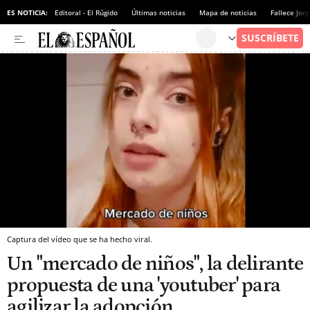
ES NOTICIA:
Editoral - El Rúgido
Últimas noticias
Mapa de noticias
Fallece Jor
Captura del vídeo que se ha hecho viral.
Un "mercado de niños", la delirante
propuesta de una 'youtuber' para
agilizar la adopción