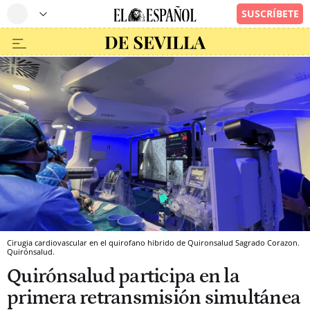
Cirugia cardiovascular en el quirofano hibrido de Quironsalud Sagrado Corazon.
Quirónsalud.
Quirónsalud participa en la
primera retransmisión simultánea