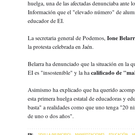
huelga, una de las afectadas denunciaba ante 
Información que el "elevado número" de alumn
educador de EI.
Ione Belar
La secretaria general de Podemos,
la protesta celebrada en Jaén.
Belarra ha denunciado que la situación en la q
calificado de "mal
EI es "insostenible" y la ha
Asimismo ha explicado que ha querido acomp
esta primera huelga estatal de educadoras y ed
basta" a realidades como que uno tenga "20 ni
de uno o dos años".
SEVILLA (MUNICIPIO)
MANIFESTACIONES
EDUCACIÓN
H