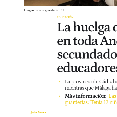
Imagen de una guardería.
EP.
EDUCACIÓN
La huelga 
en toda An
secundado 
educadore
La provincia de Cádiz ha
mientras que Málaga ha s
Más información:
Las
guarderías: "Tenía 12 ni
Julia Senra