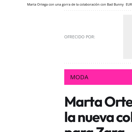
Marta Ortega con una gorra de la colaboración con Bad Bunny
EUR
OFRECIDO POR:
MODA
Marta Orte
la nueva c
para Zara