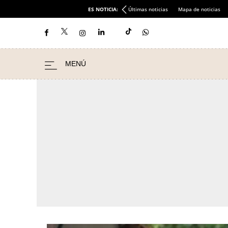
ES NOTICIA:
Últimas noticias
Mapa de noticias