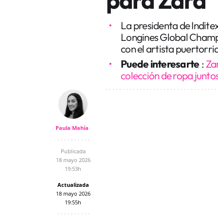
La presidenta de Inditex
Longines Global Champi
con el artista puertorr
Puede interesarte
:
Za
colección de ropa junto
Paula Mahía
Publicada
18 mayo 2026
19:53h
Actualizada
18 mayo 2026
19:55h