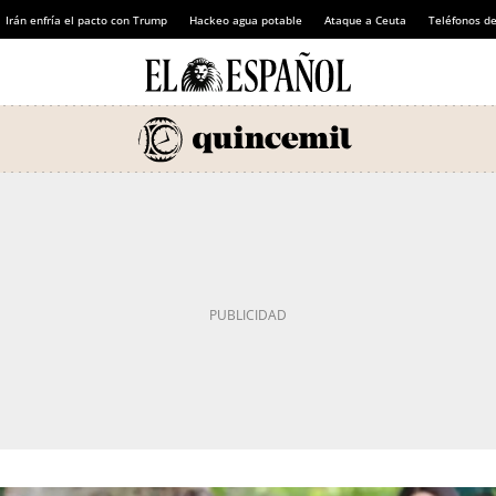
Irán enfría el pacto con Trump
Hackeo agua potable
Ataque a Ceuta
Teléfonos d