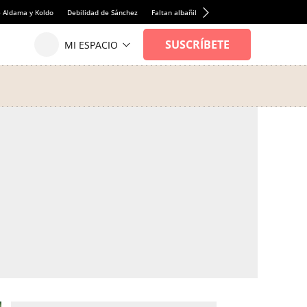
e Aldama y Koldo
Debilidad de Sánchez
Faltan albañiles
Rentabilidad de la viviend